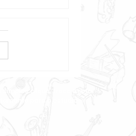
olão e sua Anatomia:
introdução às partes,
ação e teoria musical
simples clique, trace a rota
etamente para o estúdio