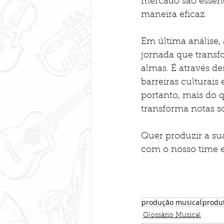
mercado são essenc
maneira eficaz.
Em última análise,
jornada que transf
almas. É através d
barreiras culturai
portanto, mais do 
transforma notas s
Quer produzir a su
com o nosso time e
produção musical
produ
Glossário Musical