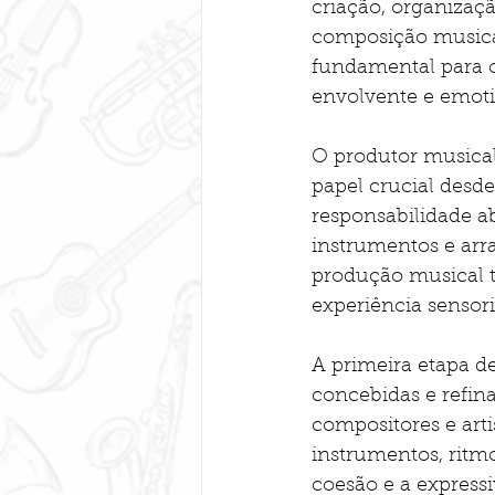
criação, organizaç
composição musical.
fundamental para o
envolvente e emoti
O produtor musical
papel crucial desde
responsabilidade a
instrumentos e arr
produção musical 
experiência sensor
A primeira etapa d
concebidas e refin
compositores e arti
instrumentos, ritm
coesão e a expressi