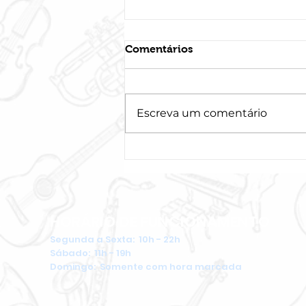
Comentários
Escreva um comentário
Conheça a Bateria e seus
componentes
HORÁRIO DE FUNCIONAMENTO
Segunda a Sexta: 10h - 22h
​Sábado: 11h - 19h
Domingo: Somente com hora marcada