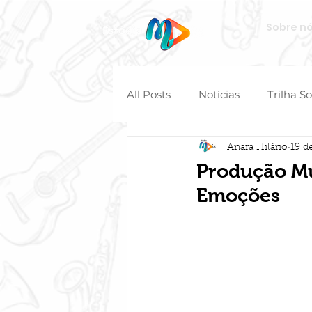
Sobre n
All Posts
Notícias
Trilha S
Anara Hilário
19 d
Produção Mu
Emoções