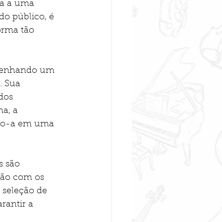
da a uma 
do público, é 
orma tão 
mpenhando um 
. Sua 
dos 
a, a 
ndo-a em uma 
s são 
ção com os 
 seleção de 
rantir a 