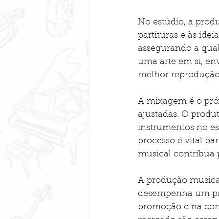
No estúdio, a prod
partituras e às ide
assegurando a qual
uma arte em si, en
melhor reprodução 
A mixagem é o próx
ajustadas. O produt
instrumentos no es
processo é vital pa
musical contribua 
A produção musical
desempenha um pape
promoção e na come