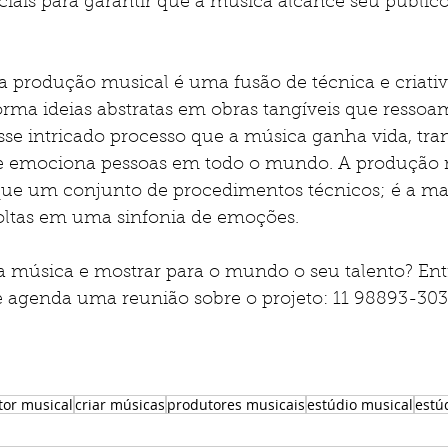
iais para garantir que a música alcance seu público
 a produção musical é uma fusão de técnica e criati
orma ideias abstratas em obras tangíveis que resso
esse intricado processo que a música ganha vida, tra
s e emociona pessoas em todo o mundo. A produção m
que um conjunto de procedimentos técnicos; é a ma
oltas em uma sinfonia de emoções.
a música e mostrar para o mundo o seu talento? Ent
 agenda uma reunião sobre o projeto: 11 98893-303
tor musical
criar músicas
produtores musicais
estúdio musical
estú