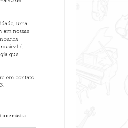
-alvo de 
vidade, uma 
am em nossas 
nscende 
usical é, 
gia que 
re em contato 
3.
dio de música