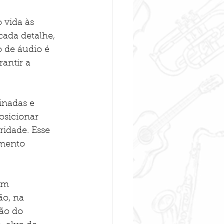
 vida às 
cada detalhe, 
 de áudio é 
antir a 
inadas e 
osicionar 
idade. Esse 
emento 
ém 
o, na 
ão do 