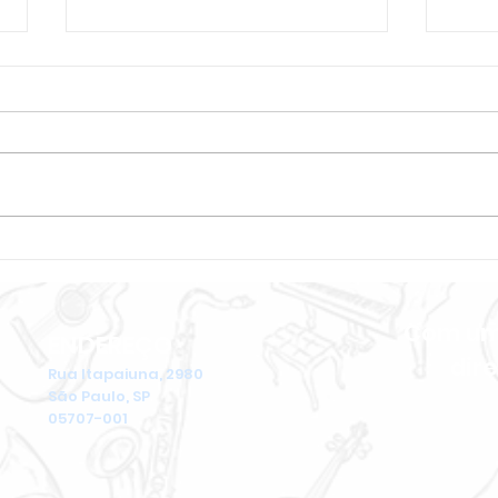
Acordeon: o que compõe
O Vi
esse instrumento
uma 
afin
Com um 
ENDEREÇO
dir
Rua Itapaiuna, 2980
São Paulo, SP
05707-001