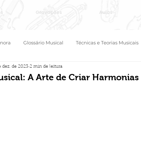
ós
Gravações
Aulas
onora
Glossário Musical
Técnicas e Teorias Musicais
e dez. de 2023
2 min de leitura
sical: A Arte de Criar Harmonias