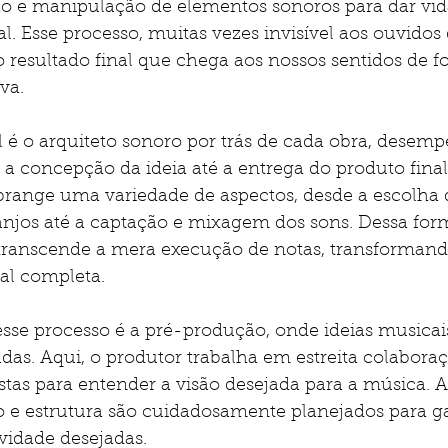
ão e manipulação de elementos sonoros para dar vi
 Esse processo, muitas vezes invisível aos ouvidos 
 resultado final que chega aos nossos sentidos de f
va.
 é o arquiteto sonoro por trás de cada obra, dese
 a concepção da ideia até a entrega do produto final
brange uma variedade de aspectos, desde a escolha 
anjos até a captação e mixagem dos sons. Dessa form
transcende a mera execução de notas, transforma
ial completa.
esse processo é a pré-produção, onde ideias musicai
adas. Aqui, o produtor trabalha em estreita colabora
stas para entender a visão desejada para a música. A
o e estrutura são cuidadosamente planejados para ga
vidade desejadas.