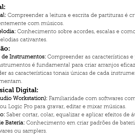
l:
al:
 Compreender a leitura e escrita de partituras é cr
ientemente com músicos.
lodia:
 Conhecimento sobre acordes, escalas e como 
lodias cativantes.
ão:
de Instrumentos:
 Compreender as características e 
nstrumentos é fundamental para criar arranjos eficaz
er as características tonais únicas de cada instrum
ementam.
cal Digital:
udio Workstation):
 Familiaridade com softwares co
 ou Logic Pro para gravar, editar e mixar músicas.
o:
 Saber cortar, colar, equalizar e aplicar efeitos de á
 Bateria:
 Conhecimento em criar padrões de bateria
wares ou samplers.