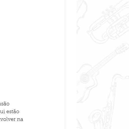
nsão 
ui estão 
volver na 