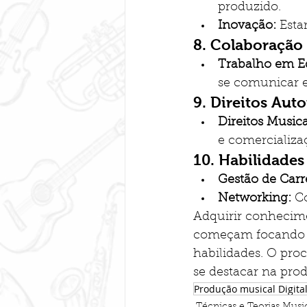
produzido.
Inovação:
 Esta
8. 
Colaboração
Trabalho em E
se comunicar e
9. 
Direitos Auto
Direitos Musica
e comercializa
10. 
Habilidades
Gestão de Carre
Networking:
 C
Adquirir conhecime
começam focando em
habilidades. O pro
se destacar na pro
Produção musical Digita