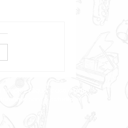
simples clique, trace a rota
etamente para o estúdio