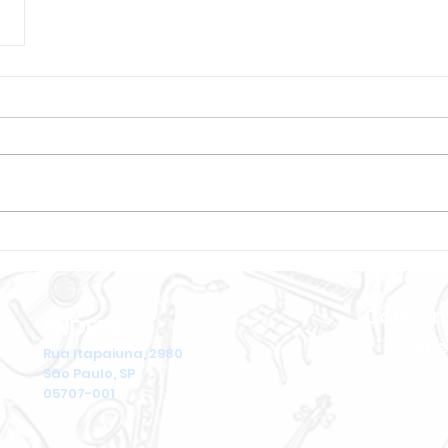
Com um 
ENDEREÇO
dir
Rua Itapaiuna, 2980
São Paulo, SP
05707-001