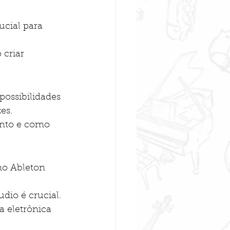
ucial para 
criar 
possibilidades 
es.
ento e como 
mo Ableton 
udio é crucial.
 eletrônica 