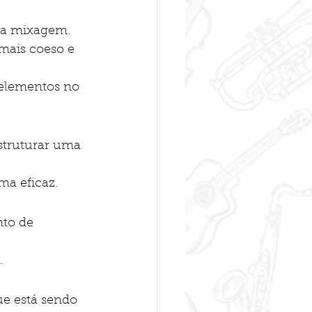
 da mixagem.
mais coeso e 
 elementos no 
truturar uma 
ma eficaz.
to de 
.
e está sendo 