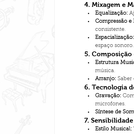
4. 
Mixagem e Ma
Equalização:
 A
Compressão e 
consistente.
Espacialização:
espaço sonoro.
5. 
Composição e
Estrutura Music
música.
Arranjo:
 Saber
6. 
Tecnologia d
Gravação:
 Com
microfones.
Síntese de Som
7. 
Sensibilidade 
Estilo Musical: