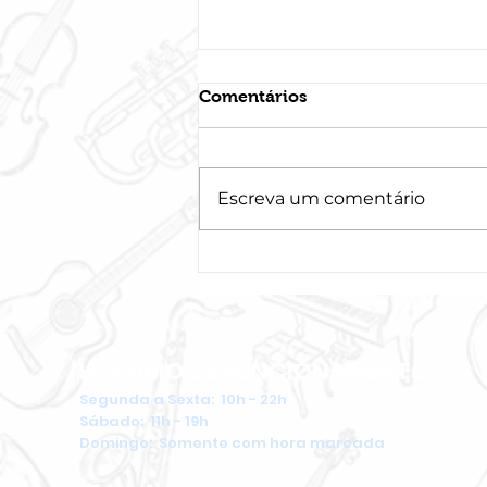
Comentários
Escreva um comentário
Como aprimorar suas
habilidades de canto
HORÁRIO DE FUNCIONAMENTO
Segunda a Sexta: 10h - 22h
​Sábado: 11h - 19h
Domingo: Somente com hora marcada