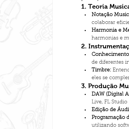
1. 
Teoria Musica
Notação Music
colaborar efic
Harmonia e Me
harmonias e me
2. 
Instrumentaç
Conhecimento 
de diferentes i
Timbre:
 Entend
eles se compl
3. 
Produção Musi
DAW (Digital A
Live, FL Studio
Edição de Áudi
Programação de
utilizando soft