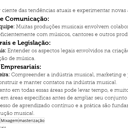
r ciente das tendências atuais e experimentar novas
 e Comunicação:
quipe:
 Muitas produções musicais envolvem colabor
ficientemente com músicos, cantores e outros produt
rais e Legislação:
is:
 Entender os aspectos legais envolvidos na criação
ção de música.
 Empresariais:
ira:
 Compreender a indústria musical, marketing e
onstruir e manter contatos na indústria musical.
nto em todas essas áreas pode levar tempo, e muito
 áreas específicas antes de ampliar seu conjunto
cesso de aprendizado contínuo e a prática são funda
dução musical.
l
Mixagem
masterização